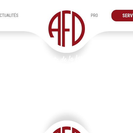
SERV
CTUALITÉS
PRO
Produits
Vérandas
Plan de travail 9 copie@4x