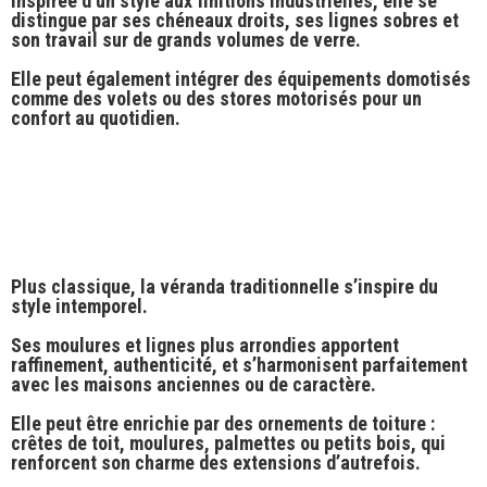
Inspirée d’un style aux
finitions industrielles,
elle se
distingue par ses
chéneaux droits
, ses
lignes sobres
et
son travail sur de
grands volumes de verre
.
Elle peut également intégrer des
équipements domotisés
comme des volets ou des stores motorisés pour un
confort au quotidien.
Plus
classique
, la véranda traditionnelle s’inspire du
style intemporel
.
Ses
moulures et lignes plus arrondies
apportent
raffinement,
authenticité,
et s’harmonisent parfaitement
avec les
maisons anciennes ou de caractère
.
Elle peut être enrichie par des
ornements de toiture
:
crêtes de toit, moulures, palmettes ou petits bois, qui
renforcent son
charme des extensions d’autrefois
.