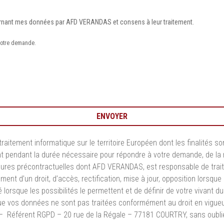
ernant mes données par AFD VERANDAS et consens à leur traitement.
 votre demande.
ENVOYER
traitement informatique sur le territoire Européen dont les finalités 
nt pendant la durée nécessaire pour répondre à votre demande, de la 
mesures précontractuelles dont AFD VERANDAS, est responsable de tr
d’un droit, d’accès, rectification, mise à jour, opposition lorsque que 
té lorsque les possibilités le permettent et de définir de votre vivan
z que vos données ne sont pas traitées conformément au droit en vig
 Référent RGPD – 20 rue de la Régale – 77181 COURTRY, sans oublier de