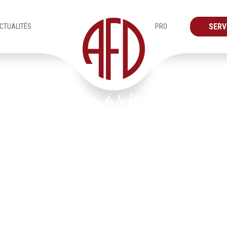
SERV
CTUALITÉS
PRO
Produits
Portails
8 – Portails & Clotures