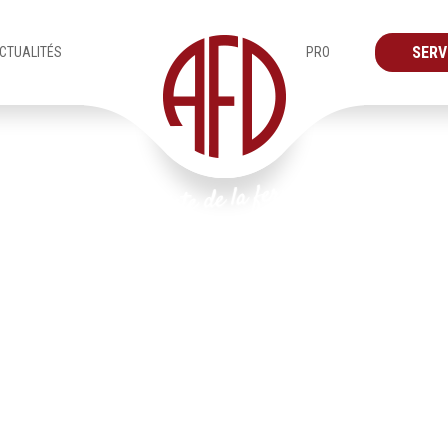
SERV
CTUALITÉS
PRO
Produits
Escaliers & Garde-corps
IMG_8517