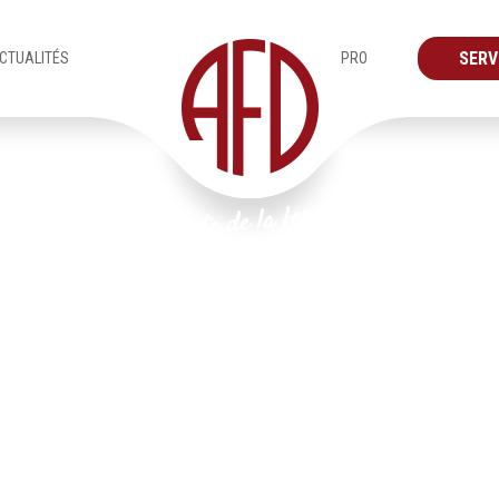
SERV
CTUALITÉS
PRO
Produits
Fenêtres
Plan de travail 172 copie@2x-8