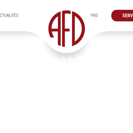
SERV
CTUALITÉS
PRO
Verandas
Page de garde catalogue AFD decors metal-100