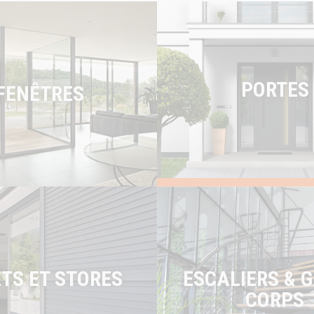
PORTES
FENÊTRES
ESCALIERS & 
TS ET STORES
CORPS