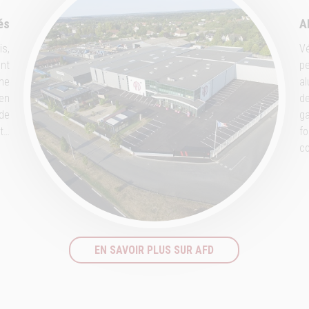
és
A
is,
Vé
ent
pe
gne
al
 en
de
 de
ga
et…
fo
co
EN SAVOIR PLUS SUR AFD