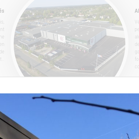
és
A
is,
Vé
ent
pe
gne
al
 en
de
 de
ga
et…
fo
co
EN SAVOIR PLUS SUR AFD