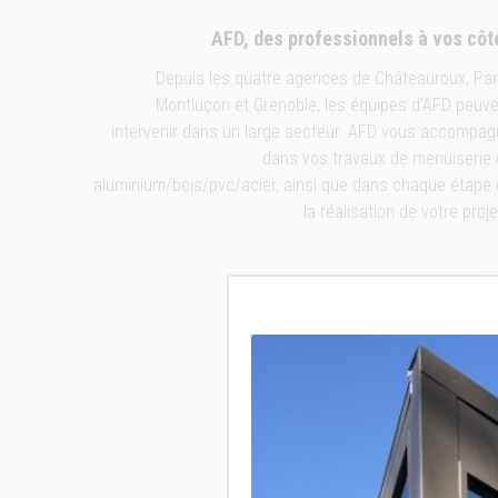
AFD, des professionnels à vos côt
Depuis les quatre agences de Châteauroux, Par
Montluçon et Grenoble, les équipes d’AFD peuv
intervenir dans un large secteur. AFD vous accompa
dans vos travaux de menuiserie
aluminium/bois/pvc/acier, ainsi que dans chaque étape
la réalisation de votre proj