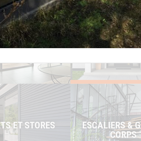
PORTES
FENÊTRES
ESCALIERS & 
TS ET STORES
CORPS