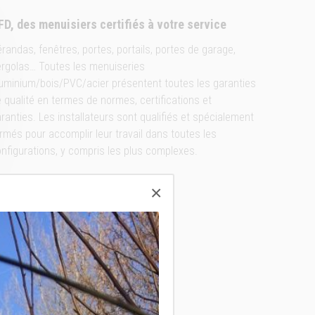
FD, des menuisiers certifiés à votre service
randas, fenêtres, portes, portails, portes de garage,
rgolas… Toutes les menuiseries
uminium/bois/PVC/acier présentent toutes les garanties
 qualité en termes de normes, certifications et
ranties. Les installateurs sont qualifiés et spécialement
rmés pour accomplir leur travail dans toutes les
nfigurations, y compris les plus complexes.