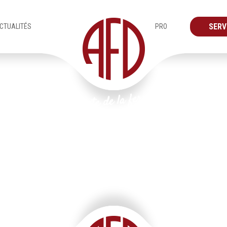
SERV
CTUALITÉS
PRO
Produits
Vérandas
Plan de travail 9@4x