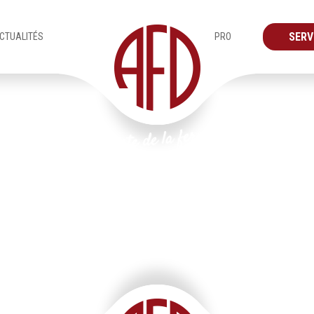
SERV
CTUALITÉS
PRO
Produits
Vérandas
Plan de travail 6@4x