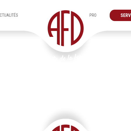
SERV
CTUALITÉS
PRO
Produits
Vérandas
IMG_5842